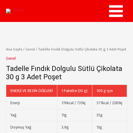
İçeriğe
atla
Main
Menu
Ana Sayfa
/
Genel
/ Tadelle Fındık Dolgulu Sütlü Çikolata 30 g 3 Adet Poşet
Genel
Tadelle Fındık Dolgulu Sütlü Çikolata
30 g 3 Adet Poşet
ENERJİ VE BESİN ÖĞELERİ
1 Pakette (30 g)
100 g için
Enerji
176kcal / 735kj
571kcal / 2383kj
Yağ
11g
35g
Doymuş Yağ
3,9g
13g