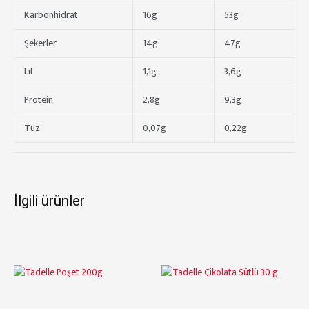
Karbonhidrat
16g
53g
Şekerler
14g
47g
Lif
1,1g
3,6g
Protein
2,8g
9,3g
Tuz
0,07g
0,22g
İlgili ürünler