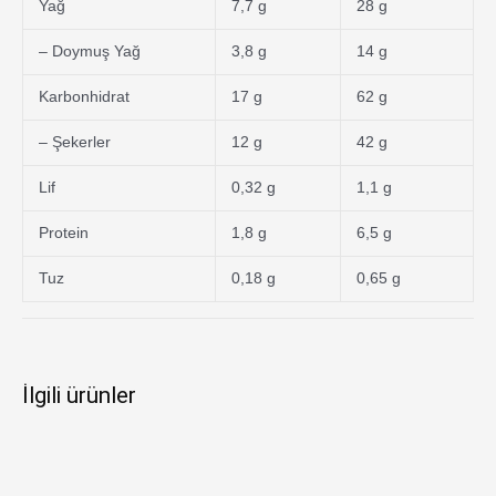
Yağ
7,7 g
28 g
– Doymuş Yağ
3,8 g
14 g
Karbonhidrat
17 g
62 g
– Şekerler
12 g
42 g
Lif
0,32 g
1,1 g
Protein
1,8 g
6,5 g
Tuz
0,18 g
0,65 g
İlgili ürünler