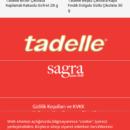
Tadelle Bitter Çikolata
Tadelle Beyaz Çikolata Kaplı
Kaplamalı Kakaolu Gofret 28 g
Fındık Dolgulu Sütlü Çikolata 30
g
Gizlilik Koşulları ve KVKK
Kullanım Koşulları
Bize Ulaşın
Site Haritası
Web sitemizi açtığınızda, bilgisayarınıza "cookie". (çerez)
yerleştirebiliriz. Böylece siteyi ziyaret ederken tercihlerinizi