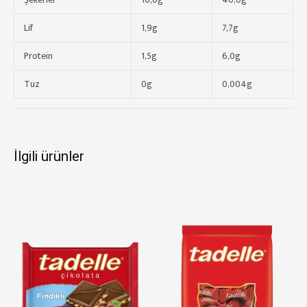
Şekerler
10,0g
40,0g
Lif
1,9g
7,7g
Protein
1,5g
6,0g
Tuz
0g
0,004g
İlgili ürünler