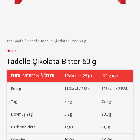
Ana Sayfa
/
Genel
/ Tadelle Çikolata Bitter 60 g
Genel
Tadelle Çikolata Bitter 60 g
ENERJİ VE BESİN ÖĞELERİ
1 Pakette (25 g)
100 g için
Enerji
140kcal / 583kj
558kcal / 2333kj
Yağ
8,8g
35,0g
Doymuş Yağ
5,2g
20,7g
Karbonhidrat
12,8g
51,3g